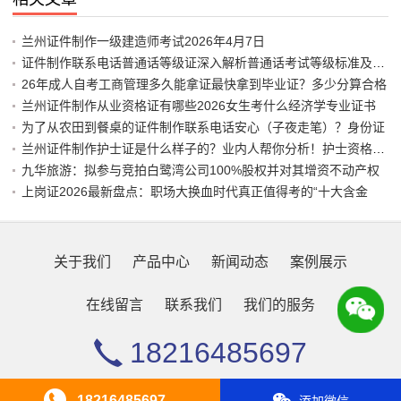
兰州证件制作一级建造师考试2026年4月7日
证件制作联系电话普通话等级证深入解析普通话考试等级标准及其重
26年成人自考工商管理多久能拿证最快拿到毕业证？多少分算合格
兰州证件制作从业资格证有哪些2026女生考什么经济学专业证书
为了从农田到餐桌的证件制作联系电话安心（子夜走笔）？身份证
兰州证件制作护士证是什么样子的？业内人帮你分析！护士资格证图
九华旅游：拟参与竞拍白鹭湾公司100%股权并对其增资不动产权
上岗证2026最新盘点：职场大换血时代真正值得考的“十大含金
关于我们
产品中心
新闻动态
案例展示
在线留言
联系我们
我们的服务
18216485697
Copyright © 2026 办证各类证件黄牛电话
浙ICP236678
XML地图
18216485697