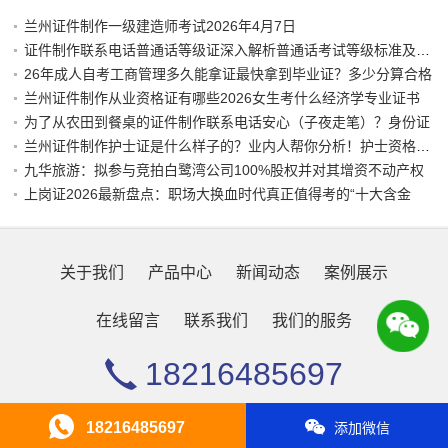
兰州证件制作一级建造师考试2026年4月7日
证件制作联系电话普通话等级证深入解析普通话考试等级标准及其重
26年成人自考工商管理多久能拿证最快拿到毕业证？多少分算合格
兰州证件制作从业资格证有哪些2026女生考什么经济学专业证书
为了从农田到餐桌的证件制作联系电话安心（子夜走笔）？身份证
兰州证件制作护士证是什么样子的？业内人帮你分析！护士资格证图
九华旅游：拟参与竞拍白鹭湾公司100%股权并对其增资不动产权
上岗证2026最新盘点：职场大换血时代真正值得考的“十大含金
关于我们
产品中心
新闻动态
案例展示
在线留言
联系我们
我们的服务
18216485697
Copyright © 2026 办证各类证件黄牛电话
浙ICP236678
XML地图
18216485697
添加微信